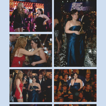
duo avec mariah carey
félicitations de mariah
victoire · 16 décembre
carey
2005
la promotion 5
en chœur