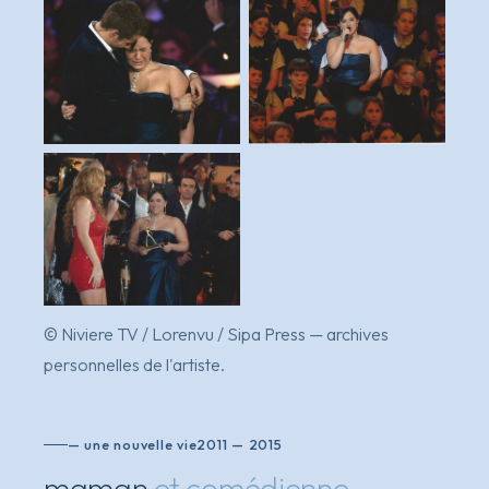
instant d'émotion
performance · chorale
d'enfants
avec mariah carey & nikos
© Niviere TV / Lorenvu / Sipa Press — archives
aliagas
personnelles de l'artiste.
— une nouvelle vie
2011 — 2015
maman
et comédienne
.