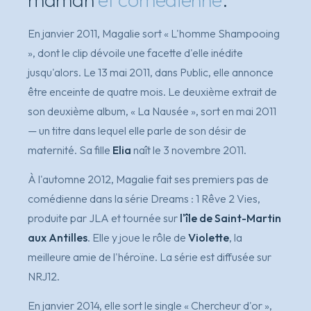
En janvier 2011, Magalie sort
« L'homme Shampooing
»
, dont le clip dévoile une facette d'elle inédite
jusqu'alors. Le 13 mai 2011, dans
Public
, elle annonce
être enceinte de quatre mois. Le deuxième extrait de
son deuxième album,
« La Nausée »
, sort en mai 2011
— un titre dans lequel elle parle de son désir de
maternité. Sa fille
Elia
naît le 3 novembre 2011.
À l'automne 2012, Magalie fait ses premiers pas de
comédienne dans la série
Dreams : 1 Rêve 2 Vies
,
produite par JLA et tournée sur
l'île de Saint-Martin
aux Antilles
. Elle y joue le rôle de
Violette
, la
meilleure amie de l'héroïne. La série est diffusée sur
NRJ12.
En janvier 2014, elle sort le single
« Chercheur d'or »
,