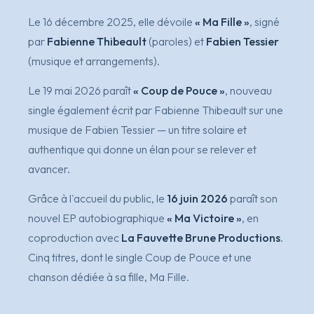
Le 16 décembre 2025, elle dévoile
« Ma Fille »
, signé
par
Fabienne Thibeault
(paroles) et
Fabien Tessier
(musique et arrangements).
Le 19 mai 2026 paraît
« Coup de Pouce »
, nouveau
single également écrit par Fabienne Thibeault sur une
musique de Fabien Tessier — un titre solaire et
authentique qui donne un élan pour se relever et
avancer.
Grâce à l'accueil du public, le
16 juin 2026
paraît son
nouvel EP autobiographique
« Ma Victoire »
, en
coproduction avec
La Fauvette Brune Productions
.
Cinq titres, dont le single
Coup de Pouce
et une
chanson dédiée à sa fille,
Ma Fille
.