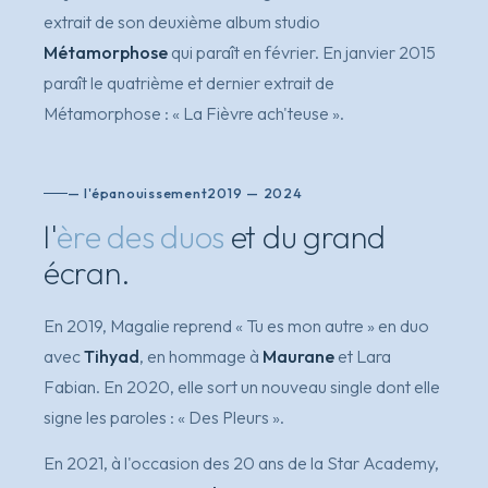
extrait de son deuxième album studio
Métamorphose
qui paraît en février. En janvier 2015
paraît le quatrième et dernier extrait de
Métamorphose
:
« La Fièvre ach'teuse »
.
— l'épanouissement
2019 — 2024
l'
ère des duos
et du grand
écran.
En 2019, Magalie reprend
« Tu es mon autre »
en duo
avec
Tihyad
, en hommage à
Maurane
et Lara
Fabian. En 2020, elle sort un nouveau single dont elle
signe les paroles :
« Des Pleurs »
.
En 2021, à l'occasion des 20 ans de la Star Academy,