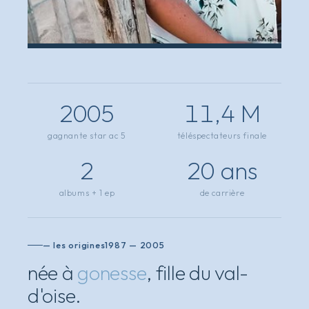
2005
11,4 M
gagnante star ac 5
téléspectateurs finale
2
20 ans
albums + 1 ep
de carrière
— les origines
1987 — 2005
née à
gonesse
, fille du val-
d'oise.