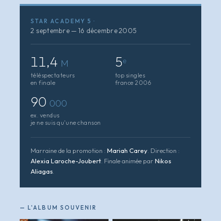
STAR ACADEMY 5 ·
2 septembre — 16 décembre 2005
11,4
5
M
ᵉ
téléspectateurs
top singles
en finale
france 2006
90
000
ex. vendus
je ne suis qu'une chanson
Marraine de la promotion :
Mariah Carey
. Direction :
Alexia Laroche-Joubert
. Finale animée par
Nikos
Aliagas
.
— L'ALBUM SOUVENIR