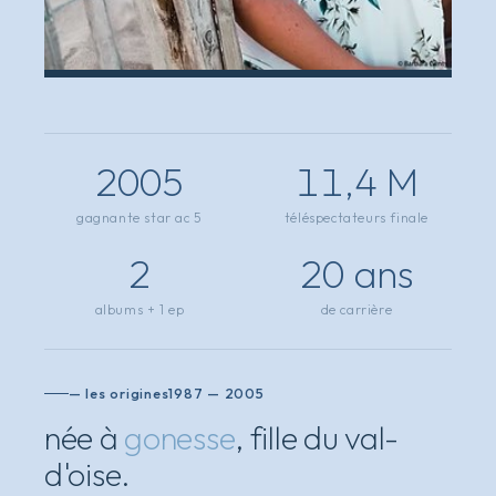
2005
11,4 M
gagnante star ac 5
téléspectateurs finale
2
20 ans
albums + 1 ep
de carrière
— les origines
1987 — 2005
née à
gonesse
, fille du val-
d'oise.