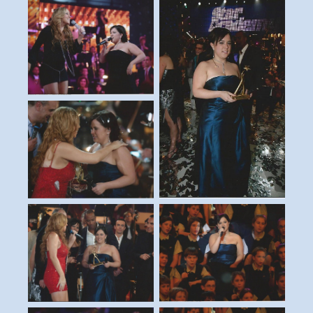
duo avec mariah carey
félicitations de mariah
victoire · 16 décembre
carey
2005
la promotion 5
en chœur