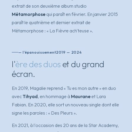
extrait de son deuxième album studio
Métamorphose
qui paraît en février. En janvier 2015
paraît le quatrième et dernier extrait de
Métamorphose
:
« La Fièvre ach'teuse »
.
— l'épanouissement
2019 — 2024
l'
ère des duos
et du grand
écran.
En 2019, Magalie reprend
« Tu es mon autre »
en duo
avec
Tihyad
, en hommage à
Maurane
et Lara
Fabian. En 2020, elle sort un nouveau single dont elle
signe les paroles :
« Des Pleurs »
.
En 2021, à l'occasion des 20 ans de la Star Academy,