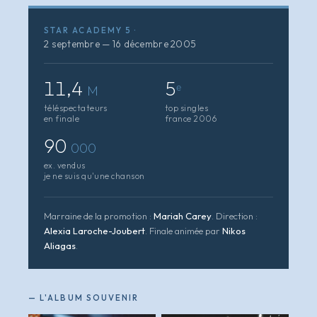
STAR ACADEMY 5 ·
2 septembre — 16 décembre 2005
11,4
5
M
ᵉ
téléspectateurs
top singles
en finale
france 2006
90
000
ex. vendus
je ne suis qu'une chanson
Marraine de la promotion :
Mariah Carey
. Direction :
Alexia Laroche-Joubert
. Finale animée par
Nikos
Aliagas
.
— L'ALBUM SOUVENIR