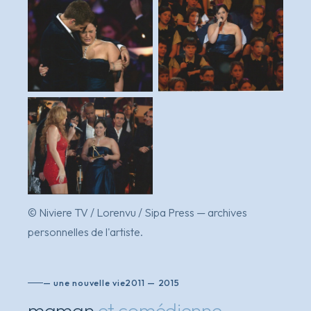
instant d'émotion
performance · chorale
d'enfants
avec mariah carey & nikos
© Niviere TV / Lorenvu / Sipa Press — archives
aliagas
personnelles de l'artiste.
— une nouvelle vie
2011 — 2015
maman
et comédienne
.