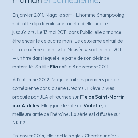
En janvier 2011, Magalie sort
« L'homme Shampooing
»
, dont le clip dévoile une facette d'elle inédite
jusqu'alors. Le 13 mai 2011, dans
Public
, elle annonce
être enceinte de quatre mois. Le deuxième extrait de
son deuxième album,
« La Nausée »
, sort en mai 2011
— un titre dans lequel elle parle de son désir de
maternité. Sa fille
Elia
naît le 3 novembre 2011.
À l'automne 2012, Magalie fait ses premiers pas de
comédienne dans la série
Dreams : 1 Rêve 2 Vies
,
produite par JLA et tournée sur
l'île de Saint-Martin
aux Antilles
. Elle y joue le rôle de
Violette
, la
meilleure amie de l'héroïne. La série est diffusée sur
NRJ12.
En janvier 2014, elle sort le single
« Chercheur d'or »
,