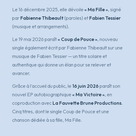
Le 16 décembre 2025, elle dévoile
« Ma Fille »
, signé
par
Fabienne Thibeault
(paroles) et
Fabien Tessier
(musique et arrangements).
Le 19 mai 2026 paraît
« Coup de Pouce »
, nouveau
single également écrit par Fabienne Thibeault sur une
musique de Fabien Tessier — un titre solaire et
authentique qui donne un élan pour se relever et
avancer.
Grâce à l'accueil du public, le
16 juin 2026
paraît son
nouvel EP autobiographique
« Ma Victoire »
, en
coproduction avec
La Fauvette Brune Productions
.
Cinq titres, dont le single
Coup de Pouce
et une
chanson dédiée à sa fille,
Ma Fille
.