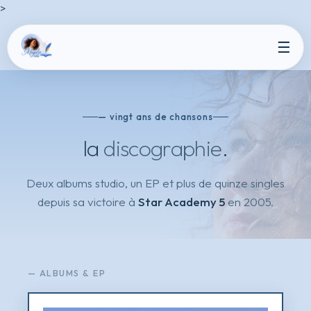
>
☰
— vingt ans de chansons
la
discographie
.
Deux albums studio, un EP et plus de quinze singles
depuis sa victoire à
Star Academy 5
en 2005.
— ALBUMS & EP