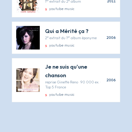
1ᵉʳ extrait du 2ᵉ album
2011
youtube music
Qui a Mérité ça ?
2ᵉ extrait du 1ᵉʳ album éponyme
2006
youtube music
Je ne suis qu'une
chanson
2006
reprise Ginette Reno · 90 000 ex. ·
Top 5 France
youtube music