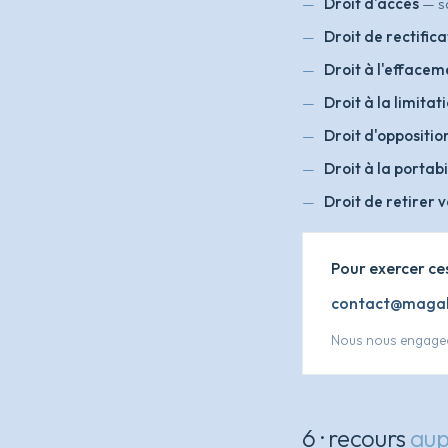
Droit d'accès
— sa
Droit de rectifica
Droit à l'effacem
Droit à la limitat
Droit d'oppositio
Droit à la portabi
Droit de retirer
Pour exercer ces
contact@magal
Nous nous engage
6 · recours
aup