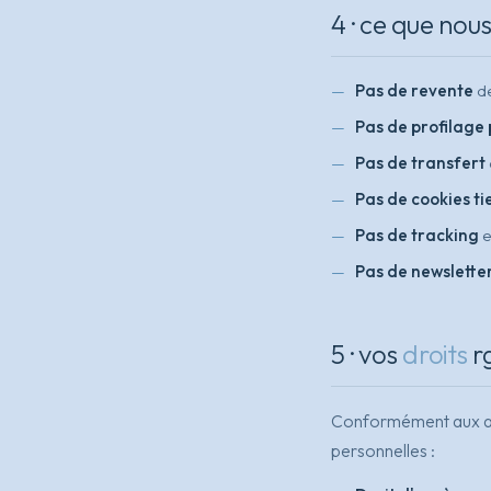
4 · ce que nou
Pas de revente
de
Pas de profilage 
Pas de transfert
Pas de cookies ti
Pas de tracking
e
Pas de newslette
5 · vos
droits
r
Conformément aux art
personnelles :