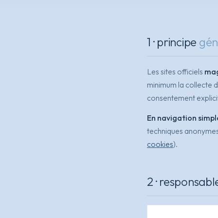
1 · principe
gén
Les sites officiels
mag
minimum la collecte d
consentement explici
En navigation simple
techniques anonymes 
cookies
).
2 · responsabl