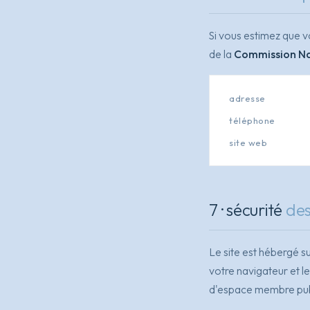
Si vous estimez que v
de la
Commission Nat
adresse
téléphone
site web
7 · sécurité
de
Le site est hébergé s
votre navigateur et le
d'espace membre pub