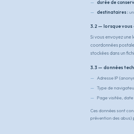
durée de conserv
destinataires :
un
3.2 — lorsque vous
Si vous envoyez une l
coordonnées postales 
stockées dans un fichi
3.3 — données tec
Adresse IP (anony
Type de navigateur
Page visitée, date
Ces données sont con
prévention des abus)