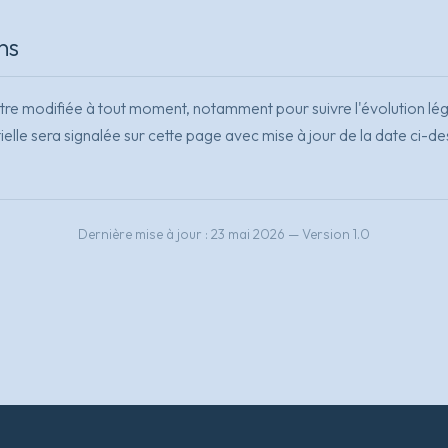
ns
être modifiée à tout moment, notamment pour suivre l'évolution lég
ielle sera signalée sur cette page avec mise à jour de la date ci-d
Dernière mise à jour : 23 mai 2026 — Version 1.0