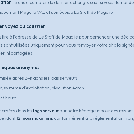
ation :
3 ans à compter du dernier échange, sauf si vous demande
iquement Magalie VAÉ et son équipe Le Staff de Magalie
 envoyez du courrier
ettre à l'adresse de Le Staff de Magalie pour demander une dédic
sont utilisées uniquement pour vous renvoyer votre photo signée.
er, ni partagées.
hniques anonymes
misée après 24h dans les logs serveur)
, système d'exploitation, résolution écran
 et heure
servées dans les
logs serveur
par notre hébergeur pour des raisons 
 pendant
12 mois maximum
, conformément à la réglementation franç