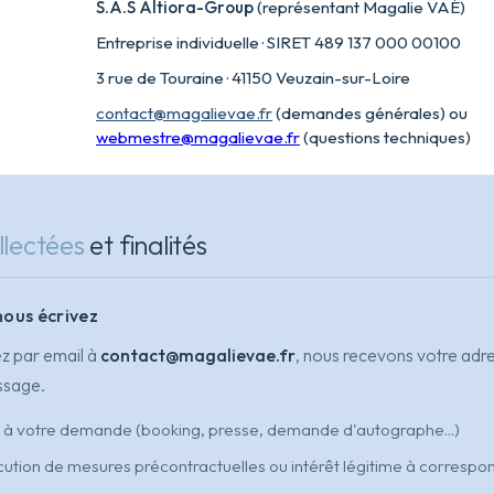
S.A.S Altiora-Group
(représentant Magalie VAÉ)
Entreprise individuelle · SIRET 489 137 000 00100
3 rue de Touraine · 41150 Veuzain-sur-Loire
contact@magalievae.fr
(demandes générales) ou
webmestre@magalievae.fr
(questions techniques)
llectées
et finalités
nous écrivez
ez par email à
contact@magalievae.fr
, nous recevons votre adre
ssage.
à votre demande (booking, presse, demande d'autographe...)
ution de mesures précontractuelles ou intérêt légitime à correspo