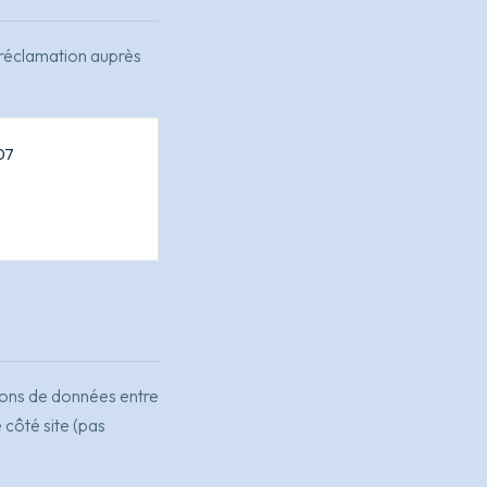
e réclamation auprès
07
ions de données entre
 côté site (pas