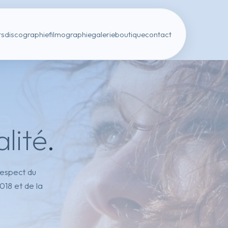
ts
discographie
filmographie
galerie
boutique
contact
lité
.
espect du
018 et de la