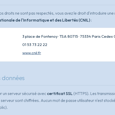
os droits ne sont pas respectés, vous avez le droit d'introduire un
ionale de l'Informatique et des Libertés (CNIL)
:
3 place de Fontenoy · TSA 80715 · 75334 Paris Cedex 
01 53 73 22 22
www.cnil.fr
s données
ur un serveur sécurisé avec
certificat SSL
(HTTPS). Les transmiss
 serveur sont chiffrées. Aucun mot de passe utilisateur n'est stocké
lic).